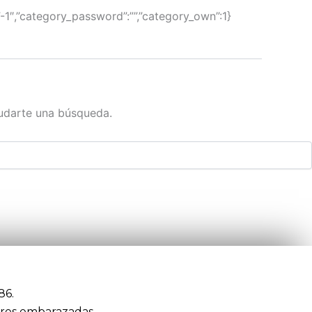
”:”-1″,”category_password”:””,”category_own”:1}
udarte una búsqueda.
86.
res embarazadas.