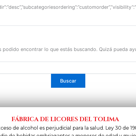
ngdir”:”desc”,”subcategoriesordering”:”customorder”,”visibility
 podido encontrar lo que estás buscando. Quizá pueda ay
FÁBRICA DE LICORES DEL TOLIMA
xceso de alcohol es perjudicial para la salud. Ley 30 de 19
dio de bebidas embriagantes a menores de edad y muje