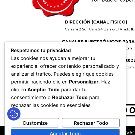
DIRECCIÓN (CANAL FÍSICO)
Carrera 2 Sur Calle 24 Barrio El Arado I
CANALES ELECTRÓNICOS PARA
gerencia@fabricadelicoresdeltolima.com
Respetamos tu privacidad
Las cookies nos ayudan a mejorar tu
CORREO DE NOTIFICACIONES J
experiencia, ofrecer contenido personalizado y
secretaria@fabricadelicoresdeltolima.com
analizar el tráfico. Puedes elegir qué cookies
REDES SOCIALES
permitir haciendo clic en
Personalizar
. Haz
clic en
Aceptar Todo
para dar tu
consentimiento o
Rechazar Todo
para
rechazar las cookies no esenciales.
Customize
Rechazar Todo
MAPA DEL SITIO
POLÍTICAS DE PRIVA
Aceptar Todo