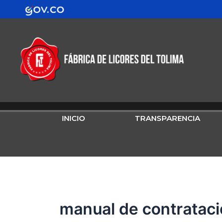
Buscar
Ir
contenido
por:
al
contenido
INICIO
TRANSPARENCIA
manual de contrataci