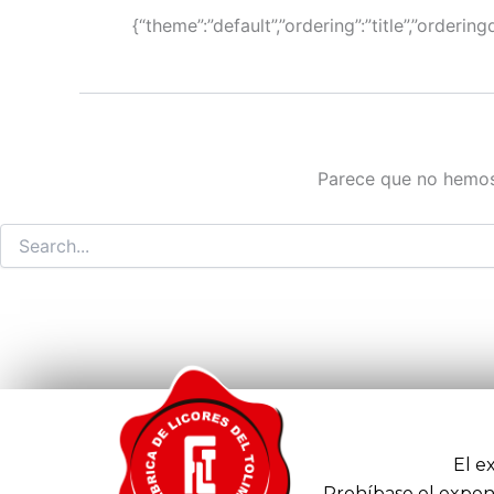
{“theme”:”default”,”ordering”:”title”,”orderi
Parece que no hemos
El e
Prohíbase el expen