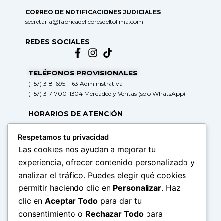
CORREO DE NOTIFICACIONES JUDICIALES
secretaria@fabricadelicoresdeltolima.com
REDES SOCIALES
TELÉFONOS PROVISIONALES
(+57) 318-695-1163 Administrativa
(+57) 317-700-1304 Mercadeo y Ventas (solo WhatsApp)
HORARIOS DE ATENCIÓN
Lunes a Jueves de 7:00 AM a 12:00 M y de 2:00 PM a 6:00
PM
Respetamos tu privacidad
Viernes de 7:00 AM a 12:00 M y de 2:00 PM a 5:00 PM
Las cookies nos ayudan a mejorar tu
experiencia, ofrecer contenido personalizado y
HORARIOS DE RADICACIÓN DE
analizar el tráfico. Puedes elegir qué cookies
CORRESPONDENCIA
Lunes a Jueves de 7:30 AM a 11:30 AM y de 2:00 PM a 5:00
permitir haciendo clic en
Personalizar
. Haz
PM
clic en
Aceptar Todo
para dar tu
Viernes de 7:30 AM a 11:30 PM y de 2:00 PM a 4:00 PM
consentimiento o
Rechazar Todo
para